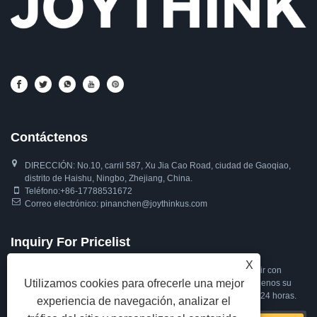
Contáctenos
DIRECCIÓN: No.10, carril 587, Xu Jia Cao Road, ciudad de Gaoqiao,
distrito de Haishu, Ningbo, Zhejiang, China.
Teléfono:
+86-17788531672
Correo electrónico:
pinanchen@joythinkus.com
Inquiry For Pricelist
X
Si tiene consultas sobre audífonos para dormir, antifaz para dormir con
Utilizamos cookies para ofrecerle una mejor
bluetooth, antifaz para dormir con bluetooth o lista de precios, déjenos su
correo electrónico y nos comunicaremos con usted dentro de las 24 horas.
experiencia de navegación, analizar el