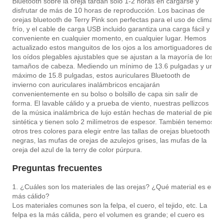
Bluetooth sobre la oreja tardan solo 1-2 horas en cargarse y
disfrutar de más de 10 horas de reproducción. Los bacinas de
orejas bluetooth de Terry Pink son perfectas para el uso de clima
frío, y el cable de carga USB incluido garantiza una carga fácil y
conveniente en cualquier momento, en cualquier lugar. Hemos
actualizado estos manguitos de los ojos a los amortiguadores de
los oídos plegables ajustables que se ajustan a la mayoría de los
tamaños de cabeza. Mediendo un mínimo de 13.6 pulgadas y un
máximo de 15.8 pulgadas, estos auriculares Bluetooth de
invierno con auriculares inalámbricos encajarán
convenientemente en su bolso o bolsillo de capa sin salir de
forma. El lavable cálido y a prueba de viento, nuestras pellizcos
de la música inalámbrica de lujo están hechas de material de piel
sintética y tienen solo 2 milímetros de espesor. También tenemos
otros tres colores para elegir entre las tallas de orejas bluetooth
negras, las mufas de orejas de azulejos grises, las mufas de la
oreja del azul de la terry de color púrpura.
Preguntas frecuentes
1. ¿Cuáles son los materiales de las orejas? ¿Qué material es el
más cálido?
Los materiales comunes son la felpa, el cuero, el tejido, etc. La
felpa es la más cálida, pero el volumen es grande; el cuero es